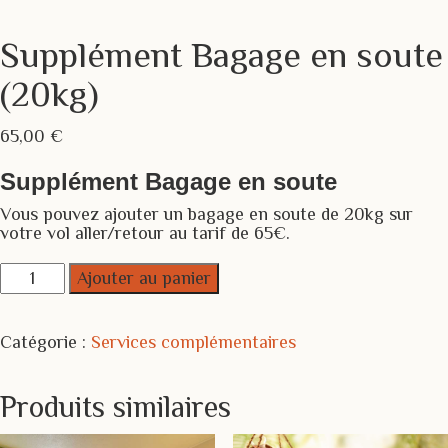
Supplément Bagage en soute
(20kg)
65,00
€
Supplément Bagage en soute
Vous pouvez ajouter un bagage en soute de 20kg sur
votre vol aller/retour au tarif de 65€.
quantité
Ajouter au panier
de
Supplément
Catégorie :
Services complémentaires
Bagage
en
soute
Produits similaires
(20kg)