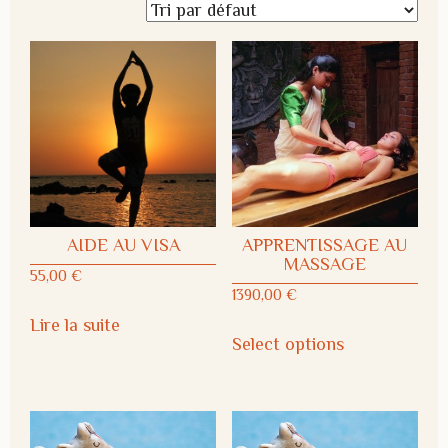
AIDE AU VISA
APPRENTISSAGE AU
MASSAGE
55,00
€
1390,00
€
Lire la suite
Select options