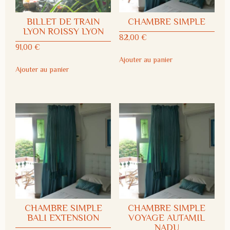
BILLET DE TRAIN
CHAMBRE SIMPLE
LYON ROISSY LYON
82,00
€
91,00
€
Ajouter au panier
Ajouter au panier
CHAMBRE SIMPLE
CHAMBRE SIMPLE
BALI EXTENSION
VOYAGE AUTAMIL
NADU