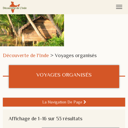
Nav
Bas
Découverte de l'Inde
>
Voyages organisés
VOYAGES ORGANISÉS
La Navigation De Page 
Affichage de 1–16 sur 53 résultats