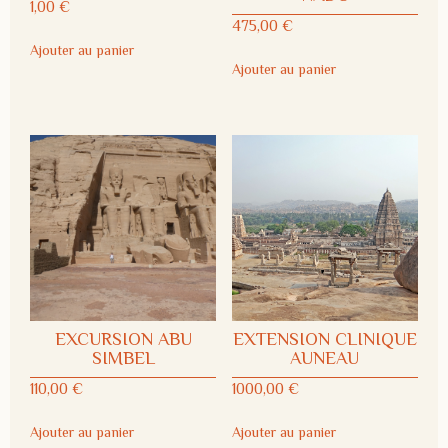
1,00
€
475,00
€
Ajouter au panier
Ajouter au panier
EXCURSION ABU
EXTENSION CLINIQUE
SIMBEL
AUNEAU
110,00
€
1000,00
€
Ajouter au panier
Ajouter au panier